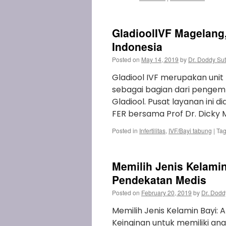
GladioolIVF Magelang,
Indonesia
Posted on
May 14, 2019
by
Dr. Doddy Su
Gladiool IVF merupakan unit l
sebagai bagian dari pengem
Gladiool. Pusat layanan ini d
FER bersama Prof Dr. Dicky 
Posted in
Infertilitas
,
IVF/Bayi tabung
|
Ta
Memilih Jenis Kelamin
Pendekatan Medis
Posted on
February 20, 2019
by
Dr. Dodd
Memilih Jenis Kelamin Bayi:
Keinginan untuk memiliki ana