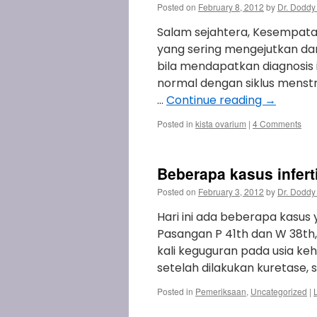
Posted on
February 8, 2012
by
Dr. Doddy
Salam sejahtera, Kesempatan
yang sering mengejutkan d
bila mendapatkan diagnosis 
normal dengan siklus menst
…
Continue reading
→
Posted in
kista ovarium
|
4 Comments
Beberapa kasus infertil
Posted on
February 3, 2012
by
Dr. Doddy
Hari ini ada beberapa kasus
Pasangan P 41th dan W 38th
kali keguguran pada usia keh
setelah dilakukan kuretase,
Posted in
Pemeriksaan
,
Uncategorized
|