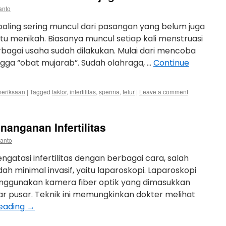
anto
paling sering muncul dari pasangan yang belum juga
u menikah. Biasanya muncul setiap kali menstruasi
bagai usaha sudah dilakukan. Mulai dari mencoba
gga “obat mujarab”. Sudah olahraga, …
Continue
eriksaan
|
Tagged
faktor
,
infertilitas
,
sperma
,
telur
|
Leave a comment
anganan Infertilitas
tanto
tasi infertilitas dengan berbagai cara, salah
ah minimal invasif, yaitu laparoskopi. Laparoskopi
nggunakan kamera fiber optik yang dimasukkan
itar pusar. Teknik ini memungkinkan dokter melihat
reading
→