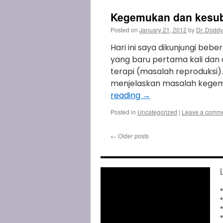
Kegemukan dan kesu
Posted on
January 21, 2012
by
Dr. Doddy
Hari ini saya dikunjungi be
yang baru pertama kali dan 
terapi (masalah reproduksi)
menjelaskan masalah kegem
reading
→
Posted in
Uncategorized
|
Leave a comm
←
Older posts