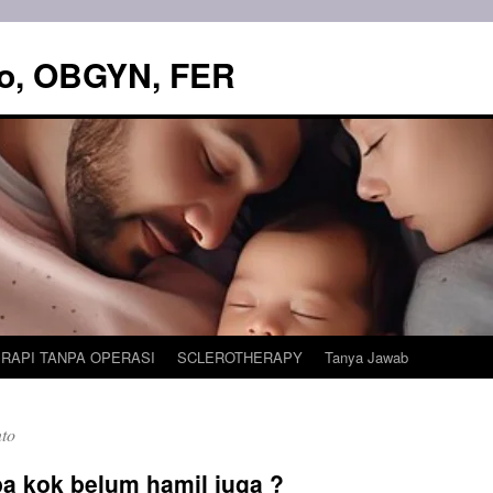
to, OBGYN, FER
ERAPI TANPA OPERASI
SCLEROTHERAPY
Tanya Jawab
to
apa kok belum hamil juga ?