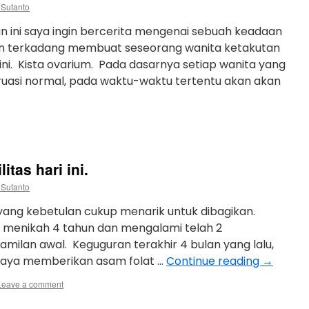
 Sutanto
 ini saya ingin bercerita mengenai sebuah keadaan
an terkadang membuat seseorang wanita ketakutan
ini. Kista ovarium. Pada dasarnya setiap wanita yang
ruasi normal, pada waktu-waktu tertentu akan akan
itas hari ini.
 Sutanto
 yang kebetulan cukup menarik untuk dibagikan.
, menikah 4 tahun dan mengalami telah 2
amilan awal. Keguguran terakhir 4 bulan yang lalu,
 saya memberikan asam folat …
Continue reading
→
Leave a comment