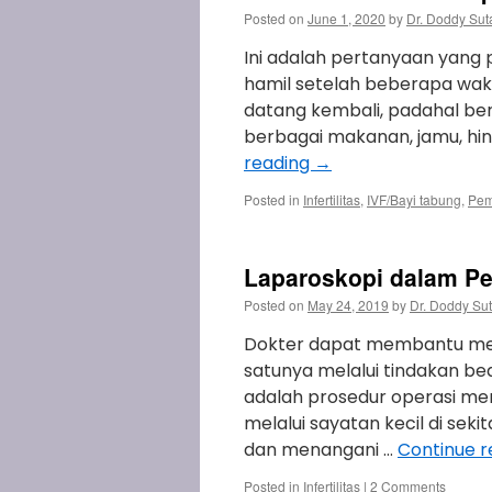
Posted on
June 1, 2020
by
Dr. Doddy Sut
Ini adalah pertanyaan yang 
hamil setelah beberapa wakt
datang kembali, padahal ber
berbagai makanan, jamu, hin
reading
→
Posted in
Infertilitas
,
IVF/Bayi tabung
,
Pem
Laparoskopi dalam Pen
Posted on
May 24, 2019
by
Dr. Doddy Su
Dokter dapat membantu menga
satunya melalui tindakan bed
adalah prosedur operasi me
melalui sayatan kecil di sek
dan menangani …
Continue 
Posted in
Infertilitas
|
2 Comments