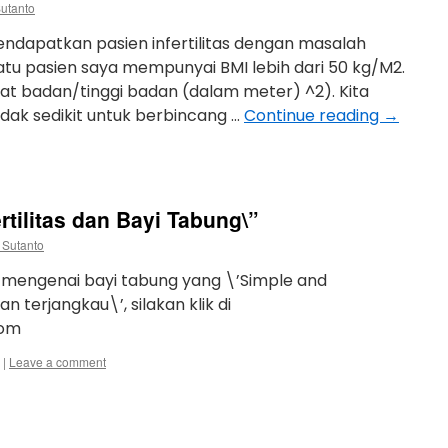
Sutanto
mendapatkan pasien infertilitas dengan masalah
satu pasien saya mempunyai BMI lebih dari 50 kg/M2.
at badan/tinggi badan (dalam meter) ^2). Kita
dak sedikit untuk berbincang …
Continue reading
→
rtilitas dan Bayi Tabung\”
 Sutanto
h mengenai bayi tabung yang \’Simple and
 terjangkau\’, silakan klik di
com
|
Leave a comment