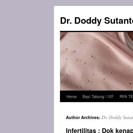
Skip
to
Dr. Doddy Sutan
content
Home
Bayi Tabung / IVF
RFA T
Dr. Doddy Sutan
Author Archives:
Infertilitas : Dok ken