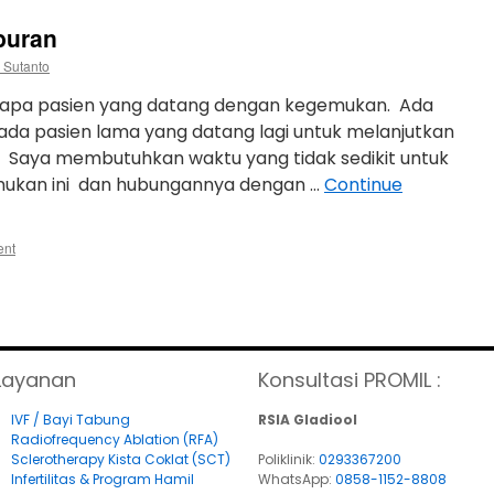
buran
 Sutanto
berapa pasien yang datang dengan kegemukan. Ada
ada pasien lama yang datang lagi untuk melanjutkan
. Saya membutuhkan waktu yang tidak sedikit untuk
ukan ini dan hubungannya dengan …
Continue
ent
Layanan
Konsultasi PROMIL :
IVF / Bayi Tabung
RSIA Gladiool
Radiofrequency Ablation (RFA)
Sclerotherapy Kista Coklat (SCT)
Poliklinik:
0293367200
Infertilitas & Program Hamil
WhatsApp:
0858-1152-8808