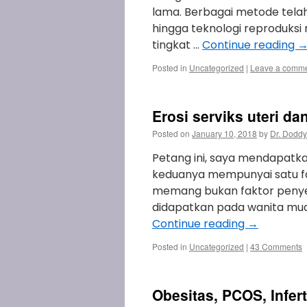
lama. Berbagai metode telah
hingga teknologi reproduks
tingkat …
Continue reading
Posted in
Uncategorized
|
Leave a comm
Erosi serviks uteri dan 
Posted on
January 10, 2018
by
Dr. Doddy
Petang ini, saya mendapatkan 
keduanya mempunyai satu fakt
memang bukan faktor penyeb
didapatkan pada wanita mu
Continue reading
→
Posted in
Uncategorized
|
43 Comments
Obesitas, PCOS, Infer