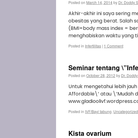
Posted on
March 14, 2014
by
Dr. Doddy 
Akhir-akhir ini saya sering 
obesitas yang berat. Salah 
(BMI=body mass index = ber
menghabiskan waktu yang ti
Posted in
Infertilitas
|
1 Comment
Seminar tentang \”Infe
Posted on
October 28, 2012
by
Dr. Doddy
Untuk mengetahui lebih jau
Affordable\’ atau \’Mudah dan
www.gladioolivf.wordpress.
Posted in
IVF/Bayi tabung
,
Uncategorized
Kista ovarium