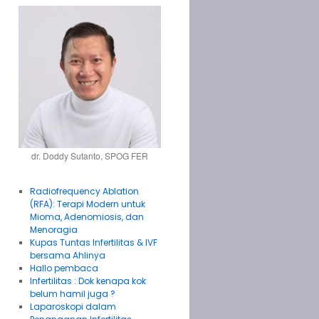
dr. Doddy Sutanto, SPOG FER
Radiofrequency Ablation
(RFA): Terapi Modern untuk
Mioma, Adenomiosis, dan
Menoragia
Kupas Tuntas Infertilitas & IVF
bersama Ahlinya
Hallo pembaca
Infertilitas : Dok kenapa kok
belum hamil juga ?
Laparoskopi dalam