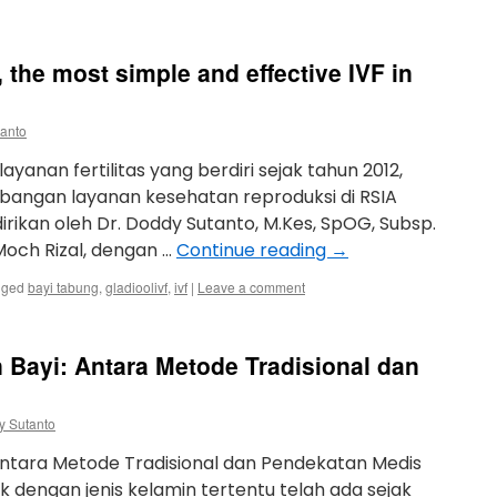
 the most simple and effective IVF in
tanto
ayanan fertilitas yang berdiri sejak tahun 2012,
bangan layanan kesehatan reproduksi di RSIA
idirikan oleh Dr. Doddy Sutanto, M.Kes, SpOG, Subsp.
Moch Rizal, dengan …
Continue reading
→
gged
bayi tabung
,
gladioolivf
,
ivf
|
Leave a comment
 Bayi: Antara Metode Tradisional dan
y Sutanto
 Antara Metode Tradisional dan Pendekatan Medis
k dengan jenis kelamin tertentu telah ada sejak