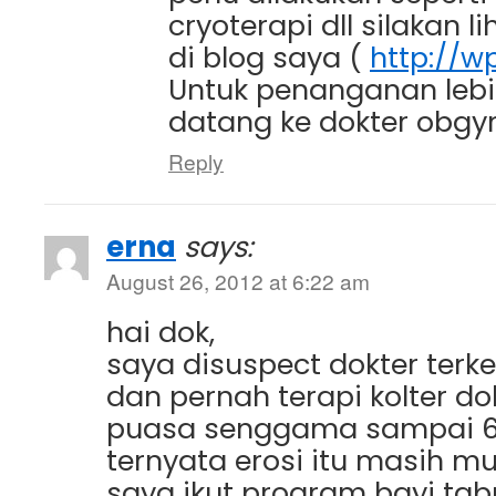
cryoterapi dll silakan li
di blog saya (
http://w
Untuk penanganan lebi
datang ke dokter obgy
Reply
erna
says:
August 26, 2012 at 6:22 am
hai dok,
saya disuspect dokter terke
dan pernah terapi kolter d
puasa senggama sampai 6
ternyata erosi itu masih m
saya ikut program bayi tab