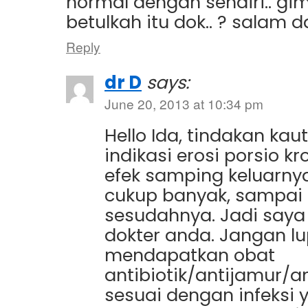
normal dengan sendiri.. gi
betulkah itu dok.. ? salam d
Reply
dr D
says:
June 20, 2013 at 10:34 pm
Hello Ida, tindakan kau
indikasi erosi porsio 
efek samping keluarny
cukup banyak, sampai
sesudahnya. Jadi saya
dokter anda. Jangan l
mendapatkan obat
antibiotik/antijamur/a
sesuai dengan infeksi y