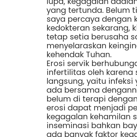
lupa, kegagalan adalah
yang tertunda. Belum t
saya percaya dengan 
kedokteran sekarang, k
tetap setia berusaha s
menyelaraskan keingin
kehendak Tuhan.
Erosi servik berhubun
infertilitas oleh karena
langsung, yaitu infeks
ada bersama dengannya.
belum di terapi denga
erosi dapat menjadi p
kegagalan kehamilan s
inseminasi bahkan ba
ada banyak faktor keg