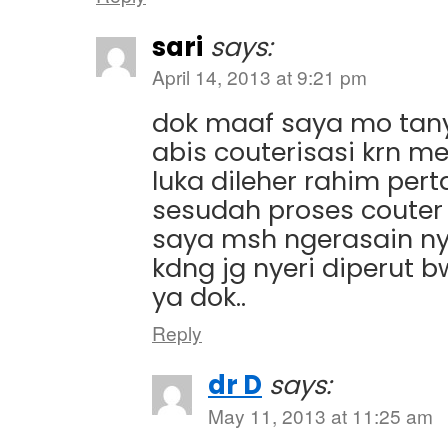
sari
says:
April 14, 2013 at 9:21 pm
dok maaf saya mo tanya
abis couterisasi krn m
luka dileher rahim pe
sesudah proses couter i
saya msh ngerasain nye
kdng jg nyeri diperut b
ya dok..
Reply
dr D
says:
May 11, 2013 at 11:25 am