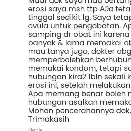
Maaf dok saya mau bertany
erosi saya msh ttp Αϑα teta
tinggal sedikit lg. Saya te
ovula untuk pengobatan. A
samping dr obat ini karena
banyak & lama memakai ob
mau tanya juga, dokter ob
memperbolehkan berhubun
memakai kondom, tetapi s
hubungan kira2 1bln sekali 
erosi ini, setelah melakuka
Apa memang benar boleh 
hubungan asalkan memak
Mohon pencerahannya dok,
Trimakasih
Reply