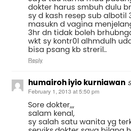
dokter harus smbuh dulu b
sy d kash resep sub albotil 3
masukn d vagina menjelan
3hr dn tidak boleh brhubng
wkt sy kontr0l alhmdulh u
bisa psang kb streril..
Reply
humairoh iyio kurniawan
February 1, 2013 at 5:50 pm
Sore dokter,,,
salam kenal,
sy salah satu wanita yg ter
serviks,dokter saya bilang h