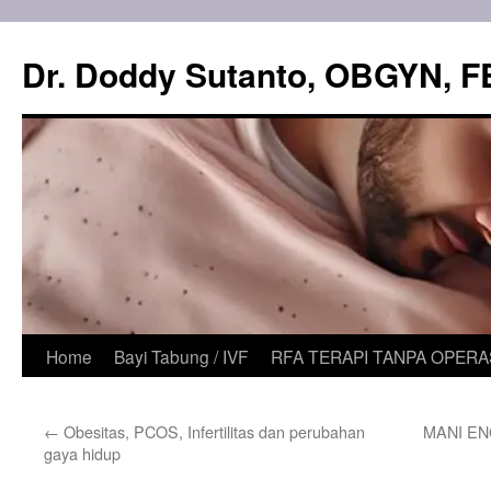
Skip
to
Dr. Doddy Sutanto, OBGYN, 
content
Home
Bayi Tabung / IVF
RFA TERAPI TANPA OPERA
←
Obesitas, PCOS, Infertilitas dan perubahan
MANI E
gaya hidup