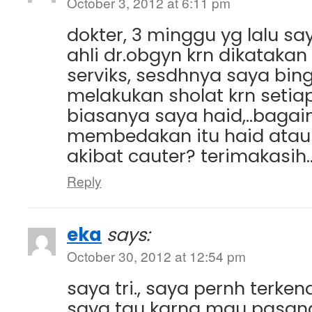
October 3, 2012 at 6:11 pm
dokter, 3 minggu yg lalu sa
ahli dr.obgyn krn dikataka
serviks, sesdhnya saya bi
melakukan sholat krn setia
biasanya saya haid,..baga
membedakan itu haid atau 
akibat cauter? terimakasih.
Reply
eka
says:
October 30, 2012 at 12:54 pm
saya tri., saya pernh terkena
saya tau karna mau pasang 