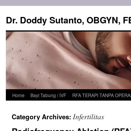
Skip
to
Dr. Doddy Sutanto, OBGYN, 
content
Home
Bayi Tabung / IVF
RFA TERAPI TANPA OPERA
Infertilitas
Category Archives: