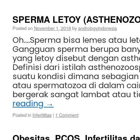
SPERMA LETOY (ASTHENOZ
Posted on
November 1, 2018
by
andrologyindonesia
Oh….Sperma bisa lemes atau let
Gangguan sperma berupa ban
yang letoy disebut dengan ast
Definisi dari istilah asthenozoo
suatu kondisi dimana sebagian 
atau spermatozoa di dalam cai
bergerak sangat lambat atau t
reading
→
Posted in
Infertilitas
|
1 Comment
Obesitas, PCOS, Infertilitas 