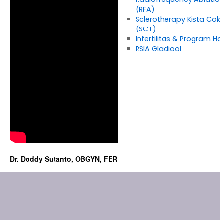
(RFA)
Sclerotherapy Kista Cok
(SCT)
Infertilitas & Program H
RSIA Gladiool
Dr. Doddy Sutanto, OBGYN, FER