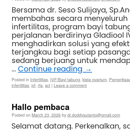
Bersama dr. Seso Sulijaya, Sp.A
membahas secara menyeluruh 
infertilitas, program bayi tabung
perjalanan berdirinya Gladiool I
menghadirkan solusi yang efektif
terjangkau bagi setiap pasanga
sedang berjuang untuk mendapa
…
Continue reading
→
Posted in
Infertilitas
,
IVF/Bayi tabung
,
kista ovarium
,
Pemeriksa
infertilitas
,
ivf
,
rfa
,
sct
|
Leave a comment
Hallo pembaca
Posted on
March 23, 2026
by
dr.doddysutanto@gmail.com
Selamat datang. Perkenalkan, s