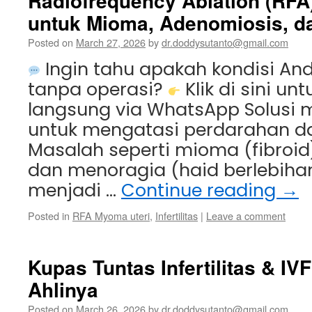
Radiofrequency Ablation (RFA
untuk Mioma, Adenomiosis, d
Posted on
March 27, 2026
by
dr.doddysutanto@gmail.com
Ingin tahu apakah kondisi And
tanpa operasi?
Klik di sini un
langsung via WhatsApp Solusi m
untuk mengatasi perdarahan da
Masalah seperti mioma (fibroid
dan menoragia (haid berlebihan)
menjadi …
Continue reading
→
Posted in
RFA Myoma uteri
,
Infertilitas
|
Leave a comment
Kupas Tuntas Infertilitas & I
Ahlinya
Posted on
March 26, 2026
by
dr.doddysutanto@gmail.com