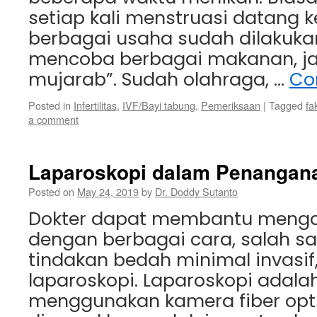
setiap kali menstruasi datang 
berbagai usaha sudah dilakukan
mencoba berbagai makanan, ja
mujarab”. Sudah olahraga, …
Co
Posted in
Infertilitas
,
IVF/Bayi tabung
,
Pemeriksaan
|
Tagged
fa
a comment
Laparoskopi dalam Penanganan
Posted on
May 24, 2019
by
Dr. Doddy Sutanto
Dokter dapat membantu mengatas
dengan berbagai cara, salah sa
tindakan bedah minimal invasif,
laparoskopi. Laparoskopi adala
menggunakan kamera fiber opt