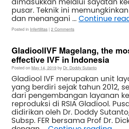
dimasukkan melalui sayatan keci
pusar. Teknik ini memungkinkan
dan menangani …
Continue rea
Posted in
Infertilitas
|
2 Comments
GladioolIVF Magelang, the mo
effective IVF in Indonesia
Posted on
May 14, 2019
by
Dr. Doddy Sutanto
Gladiool IVF merupakan unit laya
yang berdiri sejak tahun 2012, 
dari pengembangan layanan k
reproduksi di RSIA Gladiool. Pus
didirikan oleh Dr. Doddy Sutanto
Subsp. FER bersama Prof Dr. Dick
dengan …
Continue reading
→