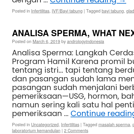
Posted in
Infertilitas
,
IVF/Bayi tabung
|
Tagged
bayi tabung
,
glad
ANALISA SPERMA, WHAT NE
Posted on
March 6, 2019
by
andrologyindonesia
Analisa Sperma: Langkah Cerda
Program Hamil Karena promil 
tentang istri… tapi tentang be
dan pasangan sudah lama me
pasangan sudah menjalani ber
pemeriksaan—USG, hormon, bah
namun sering kali satu hal pent
pemeriksaan …
Continue readi
Posted in
Uncategorized
,
Infertilitas
|
Tagged
masalah sperma
,
laboratorium kemandulan
|
2 Comments