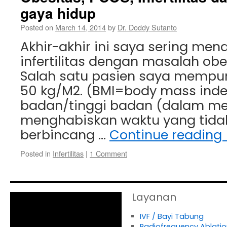
gaya hidup
Posted on
March 14, 2014
by
Dr. Doddy Sutanto
Akhir-akhir ini saya sering me
infertilitas dengan masalah obe
Salah satu pasien saya mempuny
50 kg/M2. (BMI=body mass inde
badan/tinggi badan (dalam mete
menghabiskan waktu yang tidak
berbincang …
Continue reading
Posted in
Infertilitas
|
1 Comment
Layanan
IVF / Bayi Tabung
Radiofrequency Ablatio