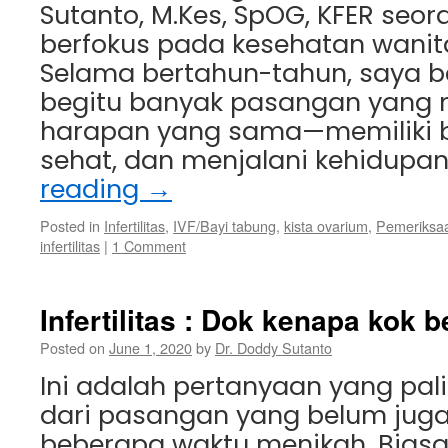
Sutanto, M.Kes, SpOG, KFER seor
berfokus pada kesehatan wanita 
Selama bertahun-tahun, saya 
begitu banyak pasangan yang m
harapan yang sama—memiliki b
sehat, dan menjalani kehidupa
reading
→
Posted in
Infertilitas
,
IVF/Bayi tabung
,
kista ovarium
,
Pemeriksa
infertilitas
|
1 Comment
Infertilitas : Dok kenapa kok 
Posted on
June 1, 2020
by
Dr. Doddy Sutanto
Ini adalah pertanyaan yang pal
dari pasangan yang belum juga
beberapa waktu menikah. Bias