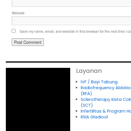
Website
Save my name, email, and website in this browser for the next time I 
Layanan
IVF / Bayi Tabung
Radiofrequency Ablatio
(RFA)
Sclerotherapy Kista Cok
(SCT)
Infertilitas & Program H
RSIA Gladiool