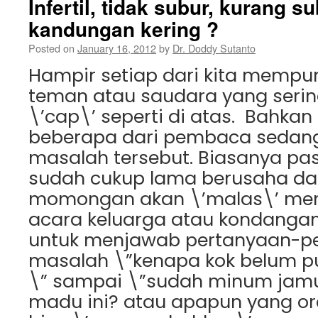
Infertil, tidak subur, kurang s
kandungan kering ?
Posted on
January 16, 2012
by
Dr. Doddy Sutanto
Hampir setiap dari kita mempun
teman atau saudara yang seri
\’cap\’ seperti di atas. Bahka
beberapa dari pembaca sedan
masalah tersebut. Biasanya p
sudah cukup lama berusaha d
momongan akan \’malas\’ men
acara keluarga atau kondangan
untuk menjawab pertanyaan-p
masalah \”kenapa kok belum
\” sampai \”sudah minum jamu 
madu ini? atau apapun yang o