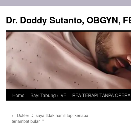
Skip
to
Dr. Doddy Sutanto, OBGYN, 
content
Home
Bayi Tabung / IVF
RFA TERAPI TANPA OPERA
←
Dokter D, saya tidak hamil tapi kenapa
terlambat bulan ?